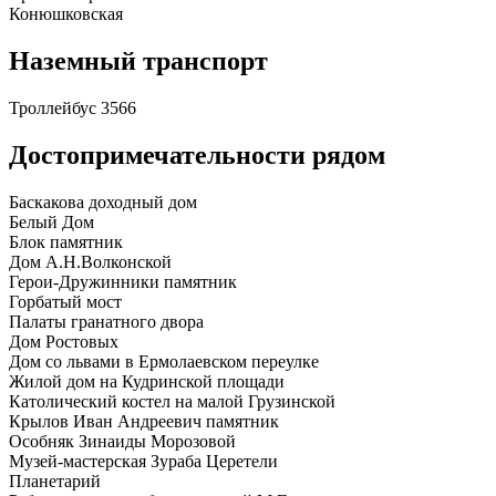
Конюшковская
Наземный транспорт
Троллейбус
35
66
Достопримечательности рядом
Баскакова доходный дом
Белый Дом
Блок памятник
Дом А.Н.Волконской
Герои-Дружинники памятник
Горбатый мост
Палаты гранатного двора
Дом Ростовых
Дом со львами в Ермолаевском переулке
Жилой дом на Кудринской площади
Католический костел на малой Грузинской
Крылов Иван Андреевич памятник
Особняк Зинаиды Морозовой
Музей-мастерская Зураба Церетели
Планетарий