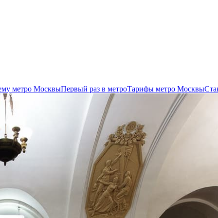
хему метро Москвы
Первый раз в метро
Тарифы метро Москвы
Ста