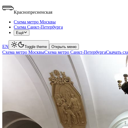
Краснопресненская
Схема метро Москвы
Схема Санкт-Петербурга
Ещё
EN
Toggle theme
Открыть меню
Схема метро Москвы
Схема метро Санкт-Петербурга
Скачать с