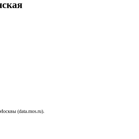
нская
сквы (data.mos.ru).