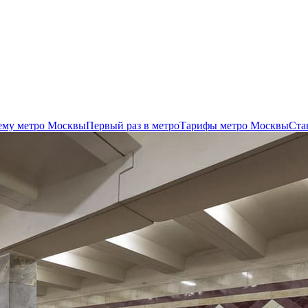
хему метро Москвы
Первый раз в метро
Тарифы метро Москвы
Ста