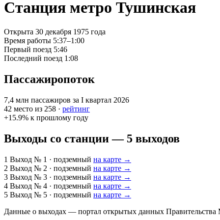
Станция метро Тушинская
Открыта
30 декабря 1975 года
Время работы
5:37–1:00
Первый поезд
5:46
Последний поезд
1:08
Пассажиропоток
7,4 млн
пассажиров за I квартал 2026
42
место из 258 ·
рейтинг
+15.9%
к прошлому году
Выходы со станции — 5 выходов
1
Выход № 1
· подземный
на карте →
2
Выход № 2
· подземный
на карте →
3
Выход № 3
· подземный
на карте →
4
Выход № 4
· подземный
на карте →
5
Выход № 5
· подземный
на карте →
Данные о выходах — портал открытых данных Правительства Мо