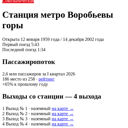
Сокольническая
Станция метро Воробьевы
горы
Открыта
12 января 1959 года / 14 декабря 2002 года
Первый поезд
5:43
Последний поезд
1:34
Пассажиропоток
2,6 млн
пассажиров за I квартал 2026
186
место из 258 ·
рейтинг
+65%
к прошлому году
Выходы со станции — 4 выхода
1
Выход № 1
· наземный
на карте →
2
Выход № 2
· наземный
на карте →
3
Выход № 3
· наземный
на карте →
4
Выход № 4
· наземный
на карте →