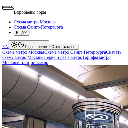
Воробьевы горы
Схема метро Москвы
Схема Санкт-Петербурга
Ещё
EN
Toggle theme
Открыть меню
Схема метро Москвы
Схема метро Санкт-Петербурга
Скачать
схему метро Москвы
Первый раз в метро
Тарифы метро
Москвы
Станции метро